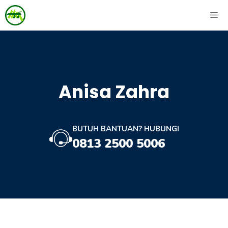
Skip
ME
to
content
Anisa Zahra
BUTUH BANTUAN? HUBUNGI
0813 2500 5006