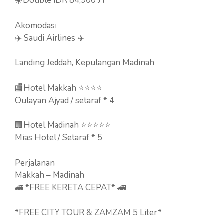
☀️Double IDR 84,900 JT
Akomodasi
✈️ Saudi Airlines ✈️
Landing Jeddah, Kepulangan Madinah
🏬Hotel Makkah ⭐⭐⭐⭐
Oulayan Ajyad / setaraf * 4
🏢Hotel Madinah ⭐⭐⭐⭐⭐
Mias Hotel / Setaraf * 5
Perjalanan
Makkah – Madinah
🚄 *FREE KERETA CEPAT* 🚄
*FREE CITY TOUR & ZAMZAM 5 Liter*