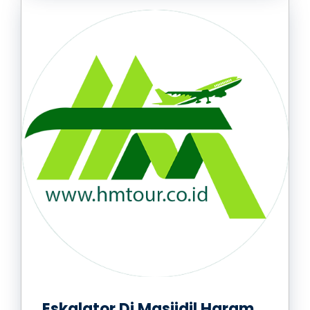
Eskalator Di Masjidil Haram