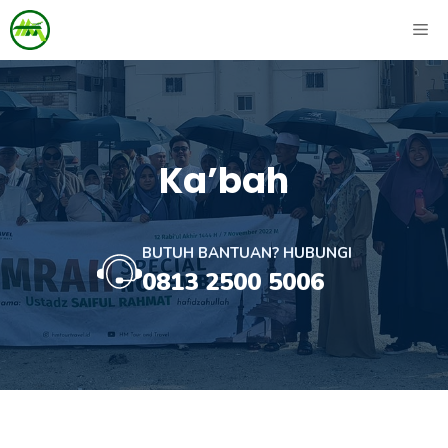
Skip
ME
to
content
Ka’bah
BUTUH BANTUAN? HUBUNGI
0813 2500 5006